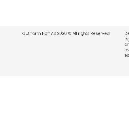
Guthorm Hoff AS 2026 © All rights Reserved.
D
o
dr
a
e